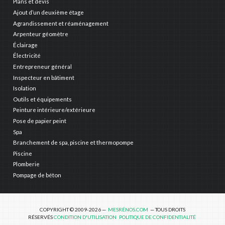
Plans et devis
Ajout d’un deuxième étage
Agrandissement et réaménagement
Arpenteur géomètre
Éclairage
Électricité
Entrepreneur général
Inspecteur en bâtiment
Isolation
Outils et équipements
Peinture intérieure/extérieure
Pose de papier peint
Spa
Branchement de spa, piscine et thermopompe
Piscine
Plomberie
Pompage de béton
COPYRIGHT © 2009-2026 —
MESRÉNOS.COM
— TOUS DROITS
RÉSERVÉS
CONDITION D'UTILISATION
POLITIQUE DE CONFIDENTIALITÉ